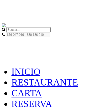
Iniciar sesión
|
Regis
676 047 916 - 630 186 91
INICIO
RESTAURANTE
CARTA
RESERVA